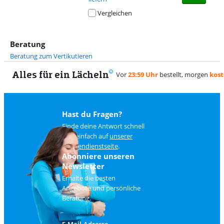
Vergleichen
Beratung
Beratung zum Vertikutieren
Alles für ein Lächeln
Hast du Fragen?
Finde deine Antwort schnell
und einfach auf
unserer
Kundendienstseite
.
Abonniere unseren
Newsletter
Erhalte die besten
Angebote und persönliche
Beratung.