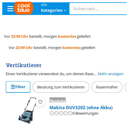
Alle
Kategorien
ansehen
Kostenlos
umtauschen
Kostenlos
umtauschen
Vertikutierer
Einen Vertikutierer verwendest du, um deinen Rasen zu belüften. Man bezeichnet einen Vertikutierer daher auch als Rasenlüfter. Einen Vertikutierer verwendest du im Frühling und im Herbst. Er entfernt Moos, Unkraut und Rasenfilz. Ein belüfteter Rasen kann Luft, Wasser und Nährstoffe besser aufnehmen. Bitte beachte, dass du für einen elektrischen Vertikutierer ein Verlängerungskabel brauchst. Du kannst dir jedoch auch einen akkubetriebenen Vertikutierer kaufen.
Mehr anzeigen
Filter
Beratung zum Vertikutieren
Rasenmäher
Makita DUV320Z (ohne Akku)
0 Bewertungen