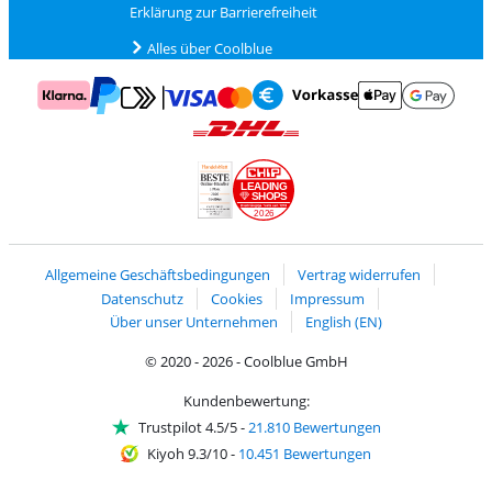
Erklärung zur Barrierefreiheit
Alles über Coolblue
Zahlung mit Mastercard und Visa über Click to Pay
Zahlung mit AppleP
Zahlung mit Klarna
Zahlung mit Vorkasse
Mit Google P
Zahlung mit PayPal
Versand und Lieferung mit DHL
LEADING
SHOPS
2026
Handelsblatt
Chip Awards 2026
Allgemeine Geschäftsbedingungen
Vertrag widerrufen
Datenschutz
Cookies
Impressum
Über unser Unternehmen
English (EN)
© 2020 - 2026 - Coolblue GmbH
Kundenbewertung:
Trustpilot 4.5/5
-
21.810 Bewertungen
Kiyoh 9.3/10
-
10.451 Bewertungen