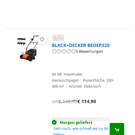
BLACK+DECKER BEOEP320
0 Bewertungen
96 dB maximaler
Geräuschpegel
|
Rasenfläche 200-
400 m²
|
Antrieb Elektrisch
€
149,99
€
114,90
UVP
Morgen geliefert
Sieh nach, wie schnell wir zu dir
liefern