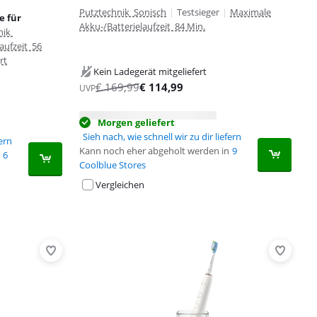
Putztechnik Sonisch
|
Testsieger
|
Maximale
e für
Akku-/Batterielaufzeit 84 Min.
nik
aufzeit 56
rt
Kein Ladegerät mitgeliefert
€
169,99
€
114,99
UVP
Morgen geliefert
Sieh nach, wie schnell wir zu dir liefern
fern
Kann noch eher abgeholt werden in
9
6
Coolblue Stores
Vergleichen