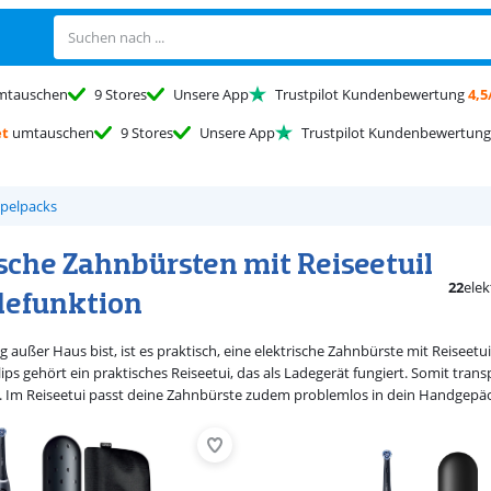
tauschen
9 Stores
Unsere App
Trustpilot Kundenbewertung
4,5
et
umtauschen
9 Stores
Unsere App
Trustpilot Kundenbewertun
pelpacks
ische Zahnbürsten mit Reiseetuil
22
ele
defunktion
 außer Haus bist, ist es praktisch, eine elektrische Zahnbürste mit Reiseet
ips gehört ein praktisches Reiseetui, das als Ladegerät fungiert. Somit trans
uf. Im Reiseetui passt deine Zahnbürste zudem problemlos in dein Handgepäc