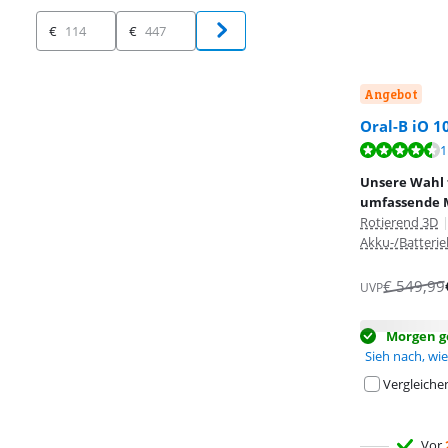
Preis
€
€
Angebot
Oral-B iO 1
Bewertet mit 8
Bewertet mit 8
Bewertet mit 8
1
Unsere Wahl 
umfassende 
Rotierend 3D
Akku-/Batterie
€
549,99
UVP
Morgen ge
Sieh nach, wie 
Vergleiche
Vor