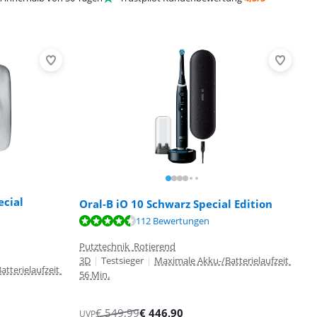
ecial
Oral-B iO 10 Schwarz Special Edition
112 Bewertungen
Putztechnik Rotierend
3D
|
Testsieger
|
Maximale Akku-/Batterielaufzeit
tterielaufzeit
56 Min.
€
549,99
€
446,90
UVP