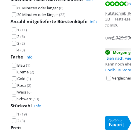
Bewertet mit 8
8
60 Minuten oder länger
(
6
)
Putztechnik R
30 Minuten oder länger
(
22
)
3D
|
Testsiege
Anzahl mitgelieferte Bürstenköpfe
Info
56 Min.
1
(
11
)
2
(
6
)
€
729,99
UVP
3
(
2
)
4
(
3
)
Morgen ge
Farbe
Info
Sieh nach, wie 
Kann noch ehe
Blau
(
1
)
Coolblue Store
Creme
(
2
)
Vergleiche
Gold
(
1
)
Rosa
(
2
)
Weiß
(
6
)
Schwarz
(
13
)
Stückzahl
Info
1
(
19
)
2
(
3
)
Preis