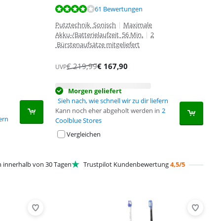
61 Bewertungen
Putztechnik Sonisch
|
Maximale
Akku-/Batterielaufzeit 56 Min.
|
2
Bürstenaufsätze mitgeliefert
€
219,99
€
167,90
UVP
Morgen geliefert
Sieh nach, wie schnell wir zu dir liefern
Kann noch eher abgeholt werden in
2
fern
Coolblue Stores
Vergleichen
innerhalb von 30 Tagen
Trustpilot Kundenbewertung
4,5/5