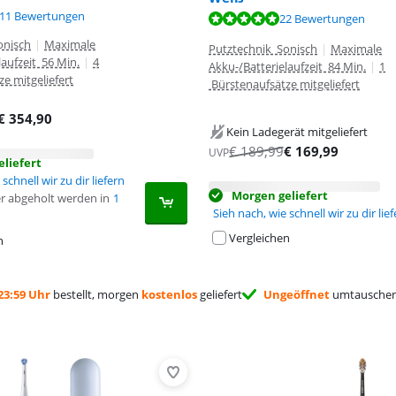
,7 von 10, basierend auf 111 Bewertungen.
,1 von 10, basierend auf 61 Bewertungen.
11 Bewertungen
,6 von 10, basierend auf 22 Bewertungen.
22 Bewertungen
onisch
|
Maximale
Putztechnik Sonisch
|
Maximale
laufzeit 56 Min.
|
4
Akku-/Batterielaufzeit 84 Min.
|
1
e mitgeliefert
Bürstenaufsätze mitgeliefert
€
354,90
Kein Ladegerät mitgeliefert
€
189,99
€
169,99
UVP
liefert
schnell wir zu dir liefern
Morgen geliefert
r abgeholt werden in
1
Sieh nach, wie schnell wir zu dir lie
Vergleichen
n
23:59 Uhr
bestellt, morgen
kostenlos
geliefert
Ungeöffnet
umtauschen 