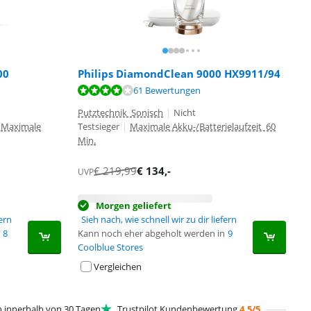
00
Philips DiamondClean 9000 HX9911/94
61 Bewertungen
Putztechnik Sonisch
|
Nicht
Maximale
Testsieger
|
Maximale Akku-/Batterielaufzeit 60
Min.
€
219,99
€
134
,-
UVP
Morgen geliefert
fern
Sieh nach, wie schnell wir zu dir liefern
8
Kann noch eher abgeholt werden in
9
Coolblue Stores
Vergleichen
innerhalb von 30 Tagen
Trustpilot Kundenbewertung
4,5/5