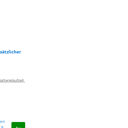
sätzlicher
tterielaufzeit
fern
8