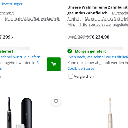
,9 von 10, basierend auf 8 Bewertungen.
 Bewertungen
Unsere Wahl für eine Zahnbürst
otierend
gesundes Zahnfleisch
|
Putztech
r
|
Maximale Akku-/Batterielaufzeit
Sonisch
|
Maximale Akku-/Batteriel
Min.
|
1 Bürstenaufsätze mitgeliefe
€
299
,-
€
299,99
€
234,90
UVP
liefert
Morgen geliefert
schnell wir zu dir liefern
Sieh nach, wie schnell wir zu dir lie
r abgeholt werden in
3
Kann noch eher abgeholt werden in
s
Coolblue Stores
n
Vergleichen