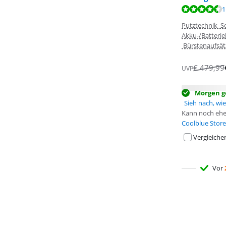
Bewertet mit 8
Bewertet mit 8
1
Bewertet mit 9
Putztechnik S
Akku-/Batterie
Bürstenaufsätz
€
479,99
UVP
Morgen ge
Sieh nach, wie 
Kann noch ehe
Coolblue Store
Vergleiche
Vor