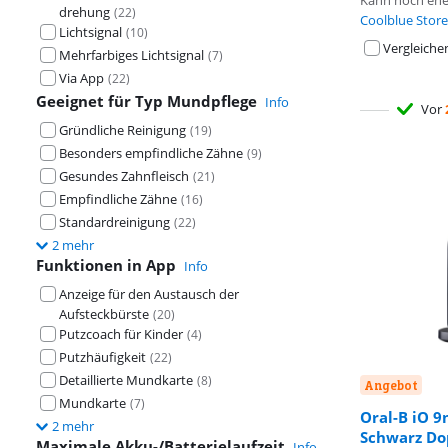
Kann noch ehe
drehung
(
22
)
Coolblue Store
Lichtsignal
(
10
)
Vergleiche
Mehrfarbiges Lichtsignal
(
7
)
Via App
(
22
)
Geeignet für Typ Mundpflege
Info
Vor
Gründliche Reinigung
(
19
)
Besonders empfindliche Zähne
(
9
)
Gesundes Zahnfleisch
(
21
)
Empfindliche Zähne
(
16
)
Standardreinigung
(
22
)
2 mehr
Funktionen in App
Info
Anzeige für den Austausch der
Aufsteckbürste
(
20
)
Putzcoach für Kinder
(
4
)
Putzhäufigkeit
(
22
)
Detaillierte Mundkarte
(
8
)
Angebot
Mundkarte
(
7
)
Oral-B iO 
2 mehr
Bewertet mit 8
Schwarz Dop
Bewertet mit 8
Maximale Akku-/Batterielaufzeit
Info