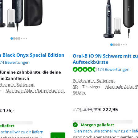
n Black Onyx Special Edition
Oral-B iO 9N Schwarz mit zu
Aufsteckbürste
,8 von 10, basierend auf 174 Bewertungen.
74 Bewertungen
,8 von 10, basierend auf 174 Bewertungen.
174 Bewertungen
für eine Zahnbürste, die deine
in Zahnfleisch
Putztechnik Rotierend
ztechnik Rotierend
3D
|
Testsieger
|
Maximale Akku-/Ba
r
|
Maximale Akku-/Batterielaufzeit
56 Min.
€
399,99
€
222,95
UVP
€
175
,-
Morgen geliefert
liefert
Sieh nach, wie schnell wir zu dir lie
schnell wir zu dir liefern
Kann noch eher abgeholt werden in