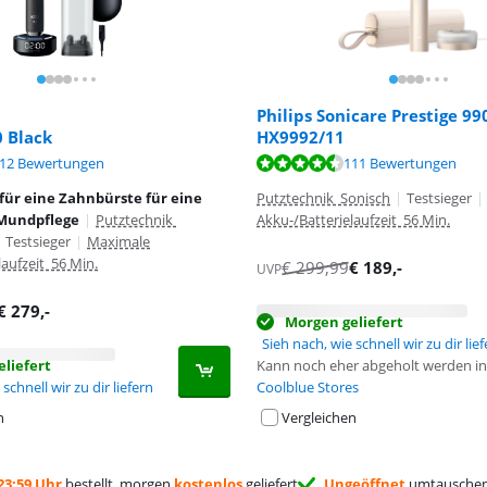
Philips Sonicare Prestige 99
0 Black
HX9992/11
,1 von 10, basierend auf 61 Bewertungen.
,6 von 10, basierend auf 112 Bewertungen.
,7 von 10, basierend auf 111 Bewertungen.
12 Bewertungen
111 Bewertungen
für eine Zahnbürste für eine
Putztechnik Sonisch
|
Testsieger
|
Mundpflege
|
Putztechnik
Akku-/Batterielaufzeit 56 Min.
|
Testsieger
|
Maximale
laufzeit 56 Min.
€
299,99
€
189
,-
UVP
€
279
,-
Morgen geliefert
Sieh nach, wie schnell wir zu dir lie
liefert
Kann noch eher abgeholt werden in
schnell wir zu dir liefern
Coolblue Stores
n
Vergleichen
23:59 Uhr
bestellt, morgen
kostenlos
geliefert
Ungeöffnet
umtauschen 