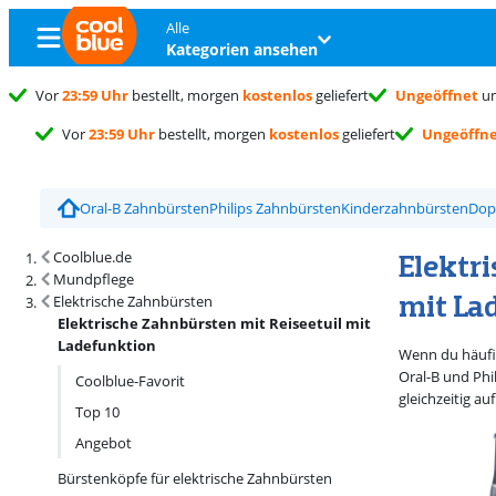
Alle
Kategorien ansehen
Vor
23:59 Uhr
bestellt, morgen
kostenlos
geliefert
Ungeöffnet
um
Vor
23:59 Uhr
bestellt, morgen
kostenlos
geliefert
Ungeöffn
Oral-B Zahnbürsten
Philips Zahnbürsten
Kinderzahnbürsten
Dop
Suchergebnisse und Sortierung
Elektr
Coolblue.de
Mundpflege
mit La
Elektrische Zahnbürsten
Elektrische Zahnbürsten mit Reiseetuil mit
Ladefunktion
Wenn du häufig
Oral-B und Phil
Coolblue-Favorit
gleichzeitig a
Top 10
Angebot
Bürstenköpfe für elektrische Zahnbürsten