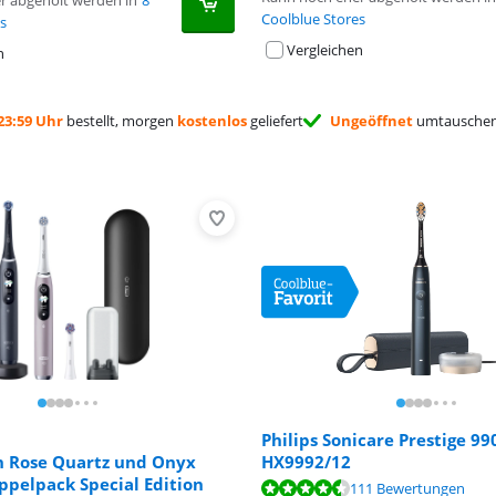
r abgeholt werden in
8
Coolblue Stores
s
Vergleichen
n
23:59 Uhr
bestellt, morgen
kostenlos
geliefert
Ungeöffnet
umtauschen 
Philips Sonicare Prestige 99
9n Rose Quartz und Onyx
HX9992/12
,8 von 10, basierend auf 25 Bewertungen.
pelpack Special Edition
,7 von 10, basierend auf 111 Bewertungen.
111 Bewertungen