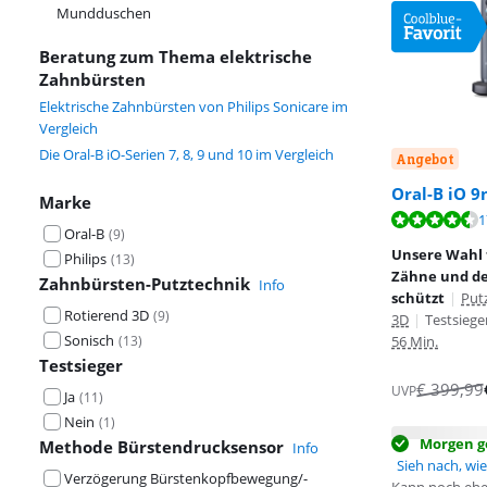
Mundduschen
Beratung zum Thema elektrische
Zahnbürsten
Elektrische Zahnbürsten von Philips Sonicare im
Vergleich
Die Oral-B iO-Serien 7, 8, 9 und 10 im Vergleich
Angebot
Oral-B iO 9
Marke
Bewertet mit 8
1
Oral-B
(
9
)
Bewertet mit 8
Unsere Wahl 
Philips
(
13
)
Zähne und de
Zahnbürsten-Putztechnik
Info
schützt
|
Put
Rotierend 3D
(
9
)
3D
|
Testsiege
Sonisch
(
13
)
56 Min.
Testsieger
€
399,99
UVP
Ja
(
11
)
Nein
(
1
)
Morgen ge
Methode Bürstendrucksensor
Info
Sieh nach, wie 
Verzögerung Bürstenkopfbewegung/-