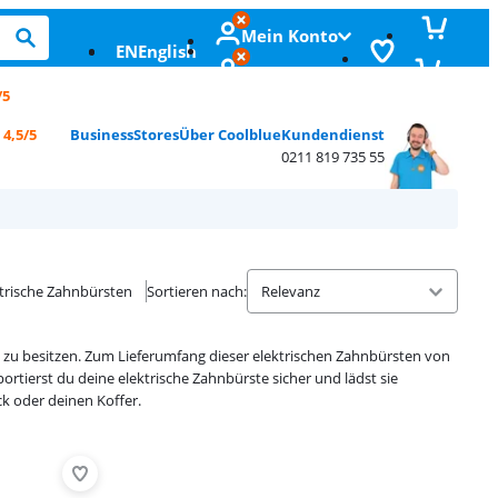
Mein Konto
EN
English
/5
g
4,5/5
Business
Stores
Über Coolblue
Kundendienst
0211 819 735 55
ktrische Zahnbürsten
Sortieren nach
:
ui zu besitzen. Zum Lieferumfang dieser elektrischen Zahnbürsten von
portierst du deine elektrische Zahnbürste sicher und lädst sie
k oder deinen Koffer.
Advertentie