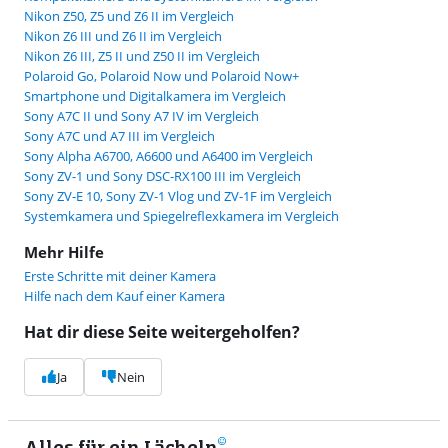
Nikon Z50, Z5 und Z6 II im Vergleich
Nikon Z6 III und Z6 II im Vergleich
Nikon Z6 III, Z5 II und Z50 II im Vergleich
Polaroid Go, Polaroid Now und Polaroid Now+
Smartphone und Digitalkamera im Vergleich
Sony A7C II und Sony A7 IV im Vergleich
Sony A7C und A7 III im Vergleich
Sony Alpha A6700, A6600 und A6400 im Vergleich
Sony ZV-1 und Sony DSC-RX100 III im Vergleich
Sony ZV-E 10, Sony ZV-1 Vlog und ZV-1F im Vergleich
Systemkamera und Spiegelreflexkamera im Vergleich
Mehr Hilfe
Erste Schritte mit deiner Kamera
Hilfe nach dem Kauf einer Kamera
Hat dir diese Seite weitergeholfen?
Ja
Nein
Alles für ein Lächeln
9