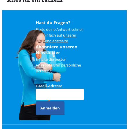
Hast du Fragen?
Finde deine Antwort schnell
und einfach auf
unserer
Kundendienstseite
.
Abonniere unseren
Newsletter
Erhalte die besten
Angebote und persönliche
Beratung.
E-Mail-Adresse
Anmelden